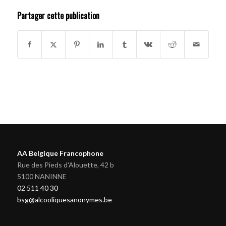
Partager cette publication
AA Belgique Francophone
Rue des Pieds d'Alouette, 42 b
5100 NANINNE
02 511 40 30
bsg@alcooliquesanonymes.be