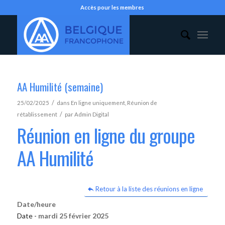
Accès pour les membres
AA Humilité (semaine)
/
25/02/2025
dans
En ligne uniquement
,
Réunion de
/
rétablissement
par
Admin Digital
Réunion en ligne du groupe
AA Humilité
Retour à la liste des réunions en ligne
Date/heure
Date -
mardi 25 février 2025