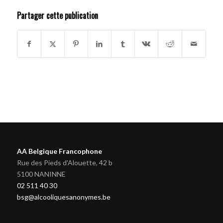
Partager cette publication
AA Belgique Francophone
Rue des Pieds d'Alouette, 42 b
5100 NANINNE
02 511 40 30
bsg@alcooliquesanonymes.be