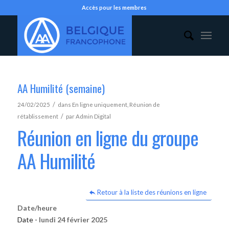
Accès pour les membres
AA Humilité (semaine)
/
24/02/2025
dans
En ligne uniquement
,
Réunion de
/
rétablissement
par
Admin Digital
Réunion en ligne du groupe
AA Humilité
Retour à la liste des réunions en ligne
Date/heure
Date -
lundi 24 février 2025