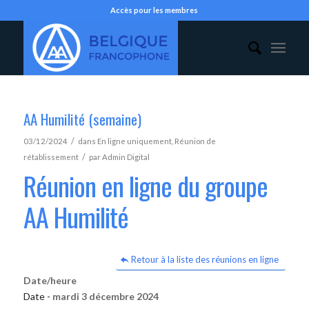
Accès pour les membres
AA Humilité (semaine)
/
03/12/2024
dans
En ligne uniquement
,
Réunion de
/
rétablissement
par
Admin Digital
Réunion en ligne du groupe
AA Humilité
Retour à la liste des réunions en ligne
Date/heure
Date -
mardi 3 décembre 2024