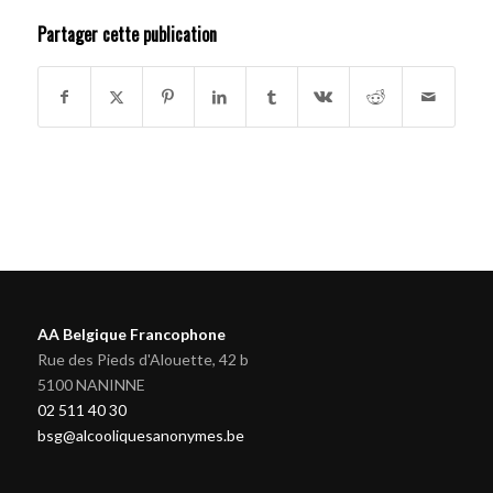
Partager cette publication
AA Belgique Francophone
Rue des Pieds d'Alouette, 42 b
5100 NANINNE
02 511 40 30
bsg@alcooliquesanonymes.be