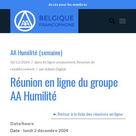
Accès pour les membres
AA Humilité (semaine)
/
02/12/2024
dans
En ligne uniquement
,
Réunion de
/
rétablissement
par
Admin Digital
Réunion en ligne du groupe
AA Humilité
Retour à la liste des réunions en ligne
Date/heure
Date -
lundi 2 décembre 2024