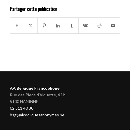
Partager cette publication
AA Belgique Francophone
Rue des Pieds d'Alouette, 42 b
5100 NANINNE
02 511 40 30
bsg@alcooliquesanonymes.be