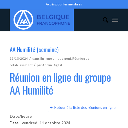
Accès pour les membres
AA Humilité (semaine)
/
11/10/2024
dans
En ligne uniquement
,
Réunion de
/
rétablissement
par
Admin Digital
Réunion en ligne du groupe
AA Humilité
Retour à la liste des réunions en ligne
Date/heure
Date -
vendredi 11 octobre 2024