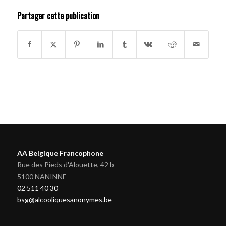
Partager cette publication
AA Belgique Francophone
Rue des Pieds d'Alouette, 42 b
5100 NANINNE
02 511 40 30
bsg@alcooliquesanonymes.be