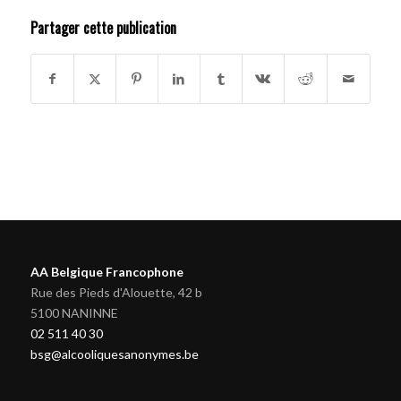
Partager cette publication
AA Belgique Francophone
Rue des Pieds d'Alouette, 42 b
5100 NANINNE
02 511 40 30
bsg@alcooliquesanonymes.be