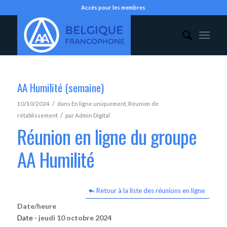
Accès pour les membres
AA Humilité (semaine)
/
10/10/2024
dans
En ligne uniquement
,
Réunion de
/
rétablissement
par
Admin Digital
Réunion en ligne du groupe
AA Humilité
Retour à la liste des réunions en ligne
Date/heure
Date -
jeudi 10 octobre 2024