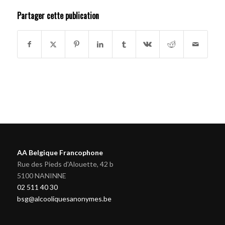
Partager cette publication
AA Belgique Francophone
Rue des Pieds d'Alouette, 42 b
5100 NANINNE
02 511 40 30
bsg@alcooliquesanonymes.be