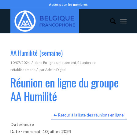
Accès pour les membres
AA Humilité (semaine)
/
10/07/2024
dans
En ligne uniquement
,
Réunion de
/
rétablissement
par
Admin Digital
Réunion en ligne du groupe
AA Humilité
Retour à la liste des réunions en ligne
Date/heure
Date -
mercredi 10 juillet 2024