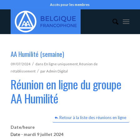
Accès pour les membres
AA Humilité (semaine)
/
09/07/2024
dans
En ligne uniquement
,
Réunion de
/
rétablissement
par
Admin Digital
Réunion en ligne du groupe
AA Humilité
Retour à la liste des réunions en ligne
Date/heure
Date -
mardi 9 juillet 2024