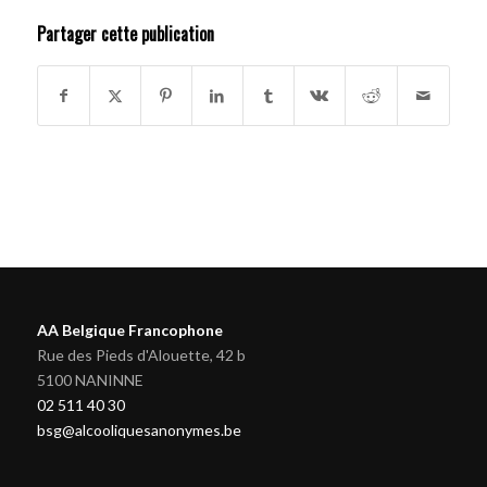
Partager cette publication
AA Belgique Francophone
Rue des Pieds d'Alouette, 42 b
5100 NANINNE
02 511 40 30
bsg@alcooliquesanonymes.be