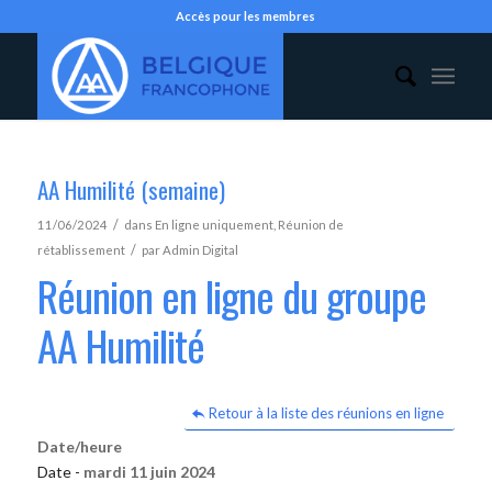
Accès pour les membres
AA Humilité (semaine)
/
11/06/2024
dans
En ligne uniquement
,
Réunion de
/
rétablissement
par
Admin Digital
Réunion en ligne du groupe
AA Humilité
Retour à la liste des réunions en ligne
Date/heure
Date -
mardi 11 juin 2024