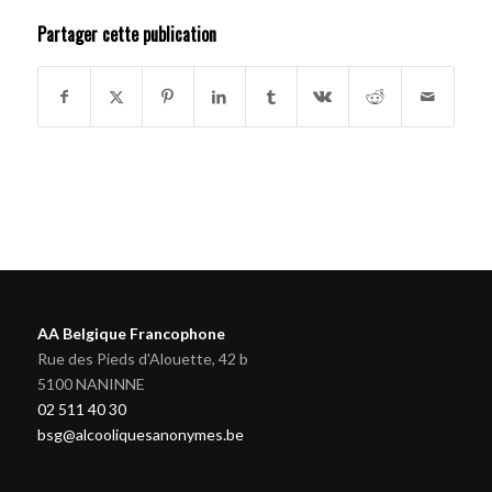
Partager cette publication
AA Belgique Francophone
Rue des Pieds d'Alouette, 42 b
5100 NANINNE
02 511 40 30
bsg@alcooliquesanonymes.be