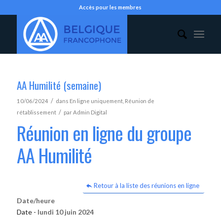
Accès pour les membres
AA Humilité (semaine)
/
10/06/2024
dans
En ligne uniquement
,
Réunion de
/
rétablissement
par
Admin Digital
Réunion en ligne du groupe
AA Humilité
Retour à la liste des réunions en ligne
Date/heure
Date -
lundi 10 juin 2024