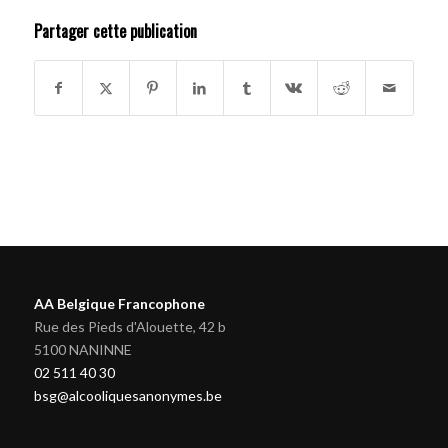
Partager cette publication
AA Belgique Francophone
Rue des Pieds d'Alouette, 42 b
5100 NANINNE
02 511 40 30
bsg@alcooliquesanonymes.be