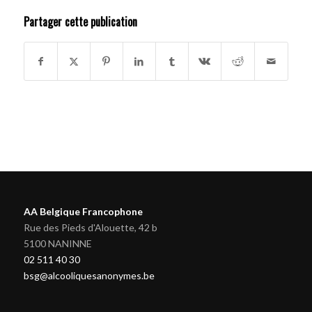
Partager cette publication
AA Belgique Francophone
Rue des Pieds d'Alouette, 42 b
5100 NANINNE
02 511 40 30
bsg@alcooliquesanonymes.be