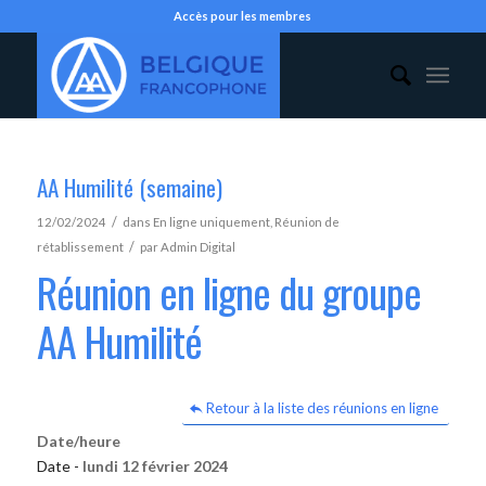
Accès pour les membres
AA Humilité (semaine)
/
12/02/2024
dans
En ligne uniquement
,
Réunion de
/
rétablissement
par
Admin Digital
Réunion en ligne du groupe
AA Humilité
Retour à la liste des réunions en ligne
Date/heure
Date -
lundi 12 février 2024