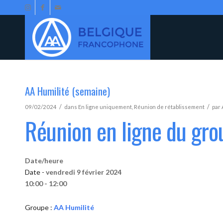
AA Humilité (semaine)
/
/
09/02/2024
dans
En ligne uniquement
,
Réunion de rétablissement
par
Réunion en ligne du gro
Date/heure
Date -
vendredi 9 février 2024
10:00 - 12:00
Groupe :
AA Humilité