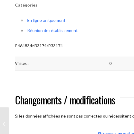
Catégories
En ligne uniquement
Réunion de rétablissement
P46483/M33174/R33174
Visites :
0
Changements / modifications
Si les données affichées ne sont pas correctes ou nécessitent d'
AA Humilité (semaine)
Envoyer un mail a