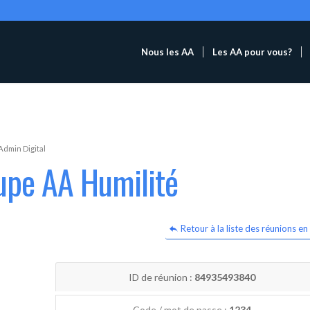
Nous les AA
Les AA pour vous?
Admin Digital
upe AA Humilité
Retour à la liste des réunions en 
ID de réunion :
84935493840
Code / mot de passe :
1234