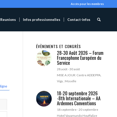
Accès pour les membres
Reunions
Infos professionnelles
Contact-infos
ÉVÈNEMENTS ET CONGRÈS
28-30 Août 2026 – Forum
Francophone Européen du
Service
28 août
-
30 août
MISE A JOUR: Centre ADDEPPA,
Vigy , Moselle
ligne
18-20 septembre 2026
-8th Internationale – AA
Ardennes Conventions
18 septembre
-
20 septembre
Hotel Vayamundo Houffalize