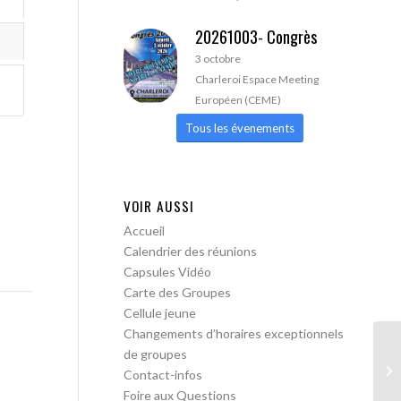
20261003- Congrès
3 octobre
Charleroi Espace Meeting
Européen (CEME)
Tous les évenements
VOIR AUSSI
Accueil
Calendrier des réunions
Capsules Vidéo
Carte des Groupes
Cellule jeune
Changements d’horaires exceptionnels
de groupes
AA
Contact-infos
Foire aux Questions