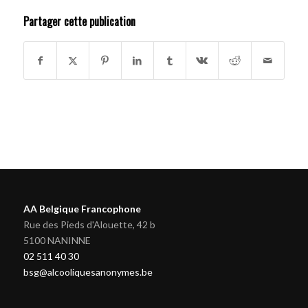
Partager cette publication
AA Belgique Francophone
Rue des Pieds d'Alouette, 42 b
5100 NANINNE
02 511 40 30
bsg@alcooliquesanonymes.be