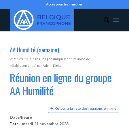
Accès pour les membres
AA Humilité (semaine)
/
21/11/2023
dans
En ligne uniquement
,
Réunion de
/
rétablissement
par
Admin Digital
Réunion en ligne du groupe
AA Humilité
Retour à la liste des réunions en ligne
Date/heure
Date -
mardi 21 novembre 2023