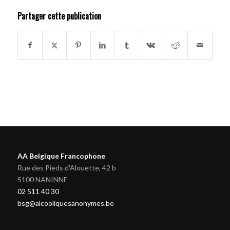
Partager cette publication
AA Belgique Francophone
Rue des Pieds d'Alouette, 42 b
5100 NANINNE
02 511 40 30
bsg@alcooliquesanonymes.be