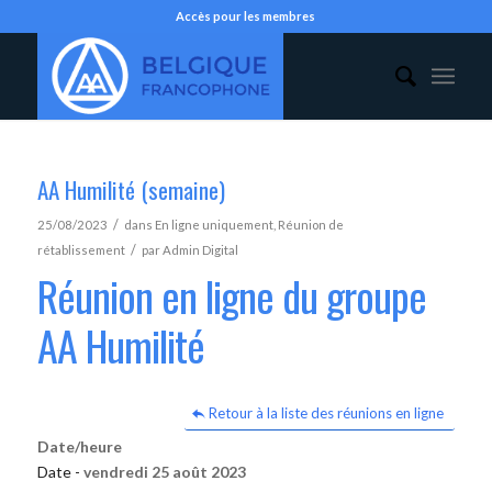
Accès pour les membres
AA Humilité (semaine)
/
25/08/2023
dans
En ligne uniquement
,
Réunion de
/
rétablissement
par
Admin Digital
Réunion en ligne du groupe
AA Humilité
Retour à la liste des réunions en ligne
Date/heure
Date -
vendredi 25 août 2023