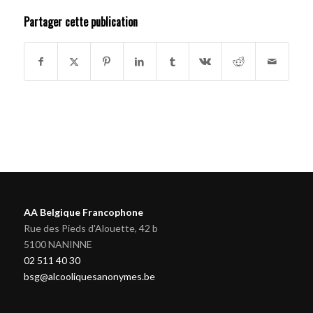
Partager cette publication
AA Belgique Francophone
Rue des Pieds d'Alouette, 42 b
5100 NANINNE
02 511 40 30
bsg@alcooliquesanonymes.be