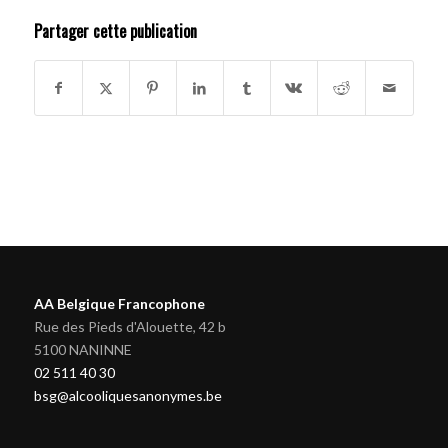
Partager cette publication
AA Belgique Francophone
Rue des Pieds d'Alouette, 42 b
5100 NANINNE
02 511 40 30
bsg@alcooliquesanonymes.be