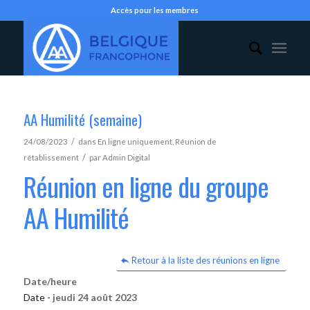
Accès pour les membres
AA Humilité (semaine)
/
24/08/2023
dans
En ligne uniquement
,
Réunion de
/
rétablissement
par
Admin Digital
Réunion en ligne du groupe
AA Humilité
Retour à la liste des réunions en ligne
Date/heure
Date -
jeudi 24 août 2023