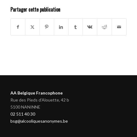
Partager cette publication
AA Belgique Francophone
Rue des Pieds d'Alouette, 42 b
5100 NANINNE
02 511 40 30
bsg@alcooliquesanonymes.be