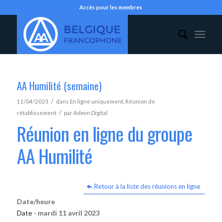
Accès pour les membres
AA Humilité (semaine)
/
11/04/2023
dans
En ligne uniquement
,
Réunion de
/
rétablissement
par
Admin Digital
Réunion en ligne du groupe
AA Humilité
Retour à la liste des réunions en ligne
Date/heure
Date -
mardi 11 avril 2023