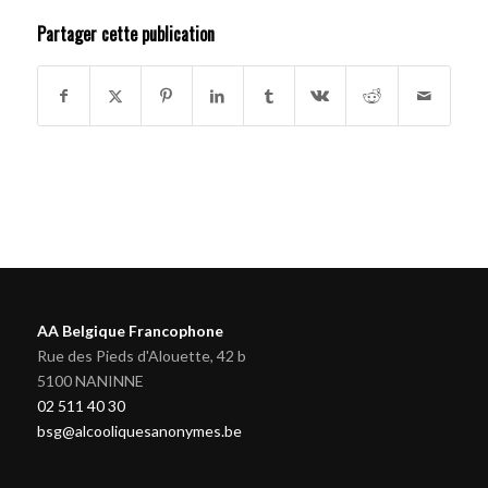
Partager cette publication
AA Belgique Francophone
Rue des Pieds d'Alouette, 42 b
5100 NANINNE
02 511 40 30
bsg@alcooliquesanonymes.be