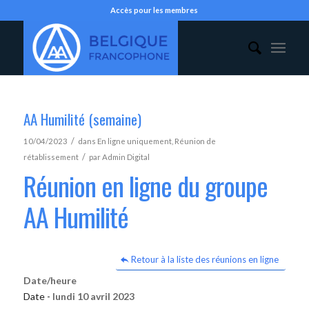
Accès pour les membres
AA Humilité (semaine)
/
10/04/2023
dans
En ligne uniquement
,
Réunion de
/
rétablissement
par
Admin Digital
Réunion en ligne du groupe
AA Humilité
Retour à la liste des réunions en ligne
Date/heure
Date -
lundi 10 avril 2023