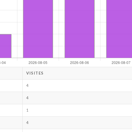
VISITES
4
4
1
4