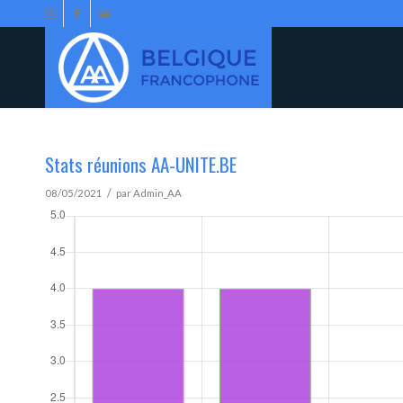
Stats réunions AA-UNITE.BE
/
08/05/2021
par
Admin_AA