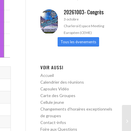
20261003- Congrès
3 octobre
Charleroi Espace Meeting
Européen (CEME)
Tous les évenements
VOIR AUSSI
Accueil
Calendrier des réunions
Capsules Vidéo
Carte des Groupes
Cellule jeune
Changements d’horaires exceptionnels
de groupes
Vi
Contact-infos
Foire aux Questions