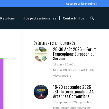
Accès pour les membres
Reunions
Infos professionnelles
Contact-infos
ÉVÈNEMENTS ET CONGRÈS
28-30 Août 2026 – Forum
Francophone Européen du
Service
28 août
-
30 août
MISE A JOUR: Centre ADDEPPA,
Vigy , Moselle
18-20 septembre 2026
-8th Internationale – AA
Ardennes Conventions
18 septembre
-
20 septembre
Hotel Vayamundo Houffalize