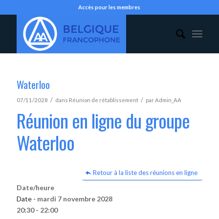
Accès pour les membres
Waterloo
/
/
07/11/2028
dans
Réunion de rétablissement
par
Admin_AA
Réunion en ligne du groupe
Waterloo
Retour à la liste des réunions en ligne
Date/heure
Date -
mardi 7 novembre 2028
20:30 - 22:00