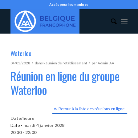
Accès pour les membres
Waterloo
/
/
04/01/2028
dans
Réunion de rétablissement
par
Admin_AA
Réunion en ligne du groupe
Waterloo
Retour à la liste des réunions en ligne
Date/heure
Date -
mardi 4 janvier 2028
20:30 - 22:00