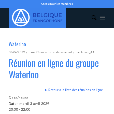
Accès pour les membres
Waterloo
/
/
03/04/2029
dans
Réunion de rétablissement
par
Admin_AA
Réunion en ligne du groupe
Waterloo
Retour à la liste des réunions en ligne
Date/heure
Date -
mardi 3 avril 2029
20:30 - 22:00