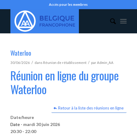
Accès pour les membres
Waterloo
/
/
30/06/2026
dans
Réunion de rétablissement
par
Admin_AA
Réunion en ligne du groupe
Waterloo
Retour à la liste des réunions en ligne
Date/heure
Date -
mardi 30 juin 2026
20:30 - 22:00