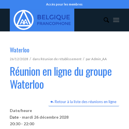
Accès pour les membres
Waterloo
/
/
26/12/2028
dans
Réunion de rétablissement
par
Admin_AA
Réunion en ligne du groupe
Waterloo
Retour à la liste des réunions en ligne
Date/heure
Date -
mardi 26 décembre 2028
20:30 - 22:00