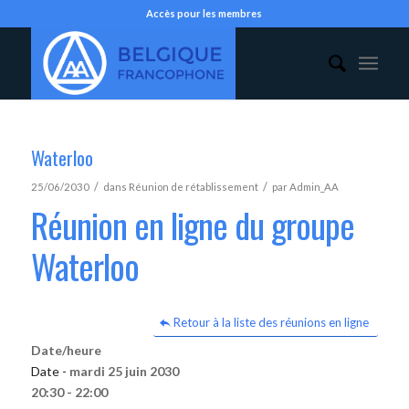
Accès pour les membres
Waterloo
/
/
25/06/2030
dans
Réunion de rétablissement
par
Admin_AA
Réunion en ligne du groupe
Waterloo
Retour à la liste des réunions en ligne
Date/heure
Date -
mardi 25 juin 2030
20:30 - 22:00