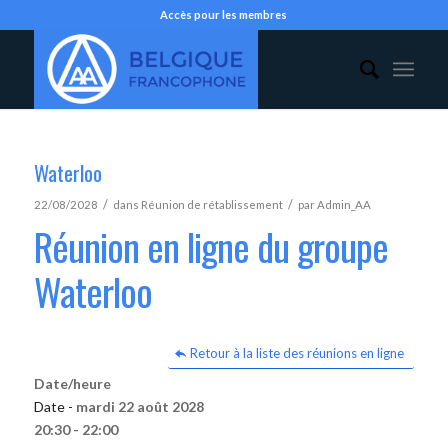
Accès pour les membres
Waterloo
/
/
22/08/2028
dans
Réunion de rétablissement
par
Admin_AA
Réunion en ligne du groupe
Waterloo
Retour à la liste des réunions en ligne
Date/heure
Date -
mardi 22 août 2028
20:30 - 22:00