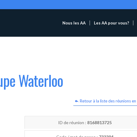
Nous les AA
Les AA pour vous?
upe Waterloo
Retour à la liste des réunions en 
ID de réunion :
8168813725
Code / mot de passe :
733394