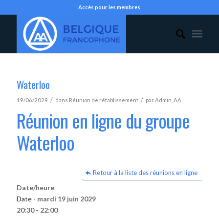
Accès pour les membres
Waterloo
/
/
19/06/2029
dans
Réunion de rétablissement
par
Admin_AA
Réunion en ligne du groupe
Waterloo
Retour à la liste des réunions en ligne
Date/heure
Date -
mardi 19 juin 2029
20:30 - 22:00