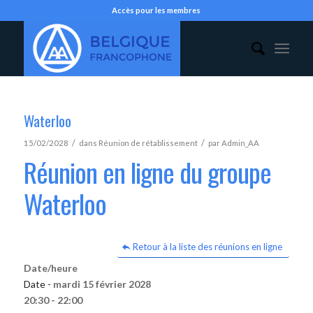
Accès pour les membres
Waterloo
/
/
15/02/2028
dans
Réunion de rétablissement
par
Admin_AA
Réunion en ligne du groupe
Waterloo
Retour à la liste des réunions en ligne
Date/heure
Date -
mardi 15 février 2028
20:30 - 22:00