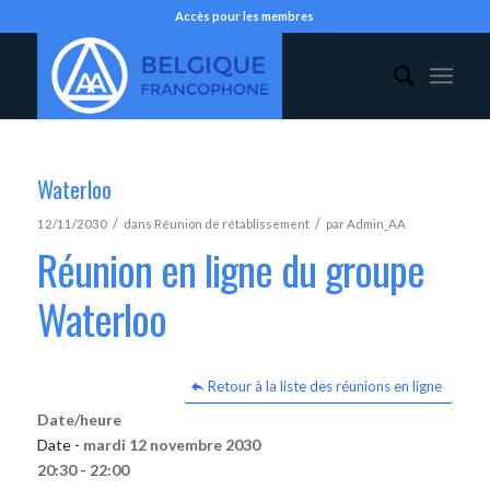
Accès pour les membres
Waterloo
/
/
12/11/2030
dans
Réunion de rétablissement
par
Admin_AA
Réunion en ligne du groupe
Waterloo
Retour à la liste des réunions en ligne
Date/heure
Date -
mardi 12 novembre 2030
20:30 - 22:00