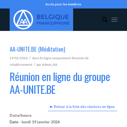
Accès pour les membres
AA-UNITE.BE (Méditation)
/
19/01/2026
dans
En ligne uniquement
,
Réunion de
/
rétablissement
par
Admin_AA
Réunion en ligne du groupe
AA-UNITE.BE
Retour à la liste des réunions en ligne
Date/heure
Date -
lundi 19 janvier 2026