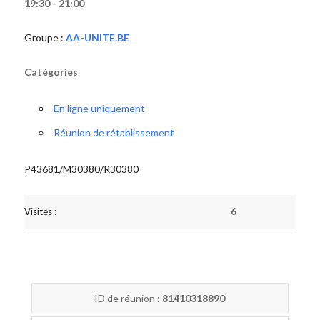
19:30 - 21:00
Groupe :
AA-UNITE.BE
Catégories
En ligne uniquement
Réunion de rétablissement
P43681/M30380/R30380
Visites :
6
ID de réunion :
81410318890