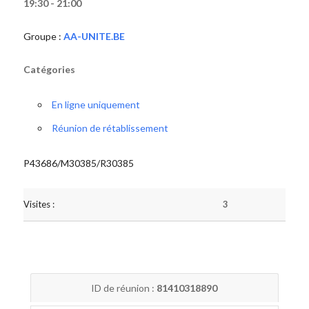
19:30 - 21:00
Groupe :
AA-UNITE.BE
Catégories
En ligne uniquement
Réunion de rétablissement
P43686/M30385/R30385
Visites :
3
ID de réunion :
81410318890