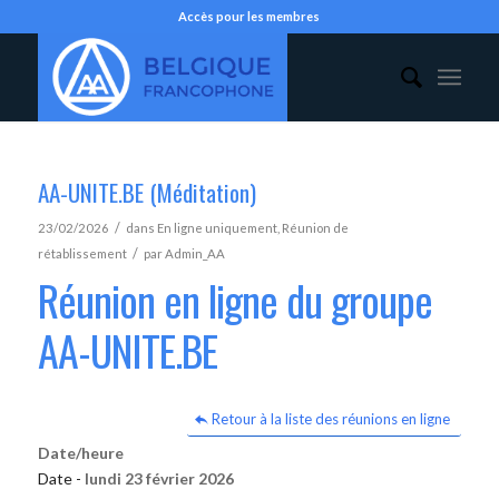
Accès pour les membres
AA-UNITE.BE (Méditation)
/
23/02/2026
dans
En ligne uniquement
,
Réunion de
/
rétablissement
par
Admin_AA
Réunion en ligne du groupe
AA-UNITE.BE
Retour à la liste des réunions en ligne
Date/heure
Date -
lundi 23 février 2026