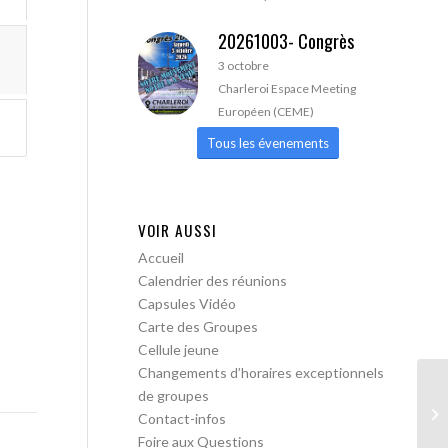
20261003- Congrès
3 octobre
Charleroi Espace Meeting
Européen (CEME)
Tous les évenements
VOIR AUSSI
Accueil
Calendrier des réunions
Capsules Vidéo
Carte des Groupes
Cellule jeune
Changements d’horaires exceptionnels
de groupes
AA
Contact-infos
Foire aux Questions