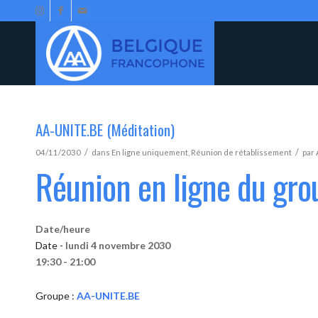
AA-UNITE.BE (Méditation)
/
/
04/11/2030
dans
En ligne uniquement
,
Réunion de rétablissement
par
Réunion en ligne du gr
Date/heure
Date -
lundi 4 novembre 2030
19:30 - 21:00
Groupe :
AA-UNITE.BE