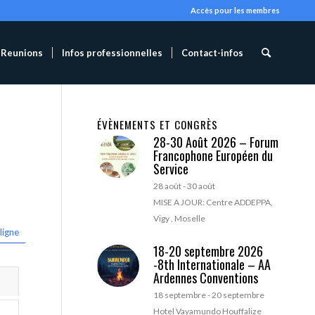
Accès pour les membres
Reunions
Infos professionnelles
Contact-infos
ÉVÈNEMENTS ET CONGRÈS
28-30 Août 2026 – Forum
Francophone Européen du
Service
28 août
-
30 août
MISE A JOUR: Centre ADDEPPA,
Vigy , Moselle
ligne
18-20 septembre 2026
-8th Internationale – AA
Ardennes Conventions
18 septembre
-
20 septembre
Hotel Vayamundo Houffalize