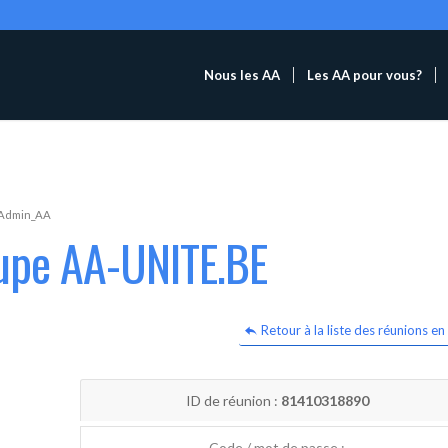
Nous les AA
Les AA pour vous?
Admin_AA
oupe AA-UNITE.BE
Retour à la liste des réunions en 
ID de réunion :
81410318890
Code / mot de passe :