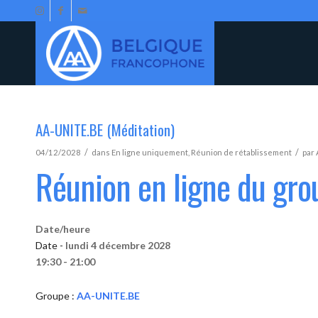
AA-UNITE.BE (Méditation)
/
/
04/12/2028
dans
En ligne uniquement
,
Réunion de rétablissement
par
Réunion en ligne du gr
Date/heure
Date -
lundi 4 décembre 2028
19:30 - 21:00
Groupe :
AA-UNITE.BE