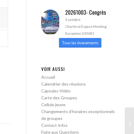
20261003- Congrès
3 octobre
Charleroi Espace Meeting
Européen (CEME)
Tous les évenements
VOIR AUSSI
Accueil
Calendrier des réunions
Capsules Vidéo
Carte des Groupes
Cellule jeune
Changements d’horaires exceptionnels
de groupes
AA
Contact-infos
Foire aux Questions