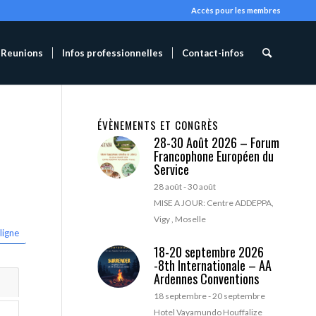
Accès pour les membres
Reunions
Infos professionnelles
Contact-infos
ÉVÈNEMENTS ET CONGRÈS
28-30 Août 2026 – Forum
Francophone Européen du
Service
28 août
-
30 août
MISE A JOUR: Centre ADDEPPA,
Vigy , Moselle
ligne
18-20 septembre 2026
-8th Internationale – AA
Ardennes Conventions
18 septembre
-
20 septembre
Hotel Vayamundo Houffalize