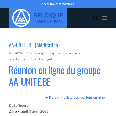
Accès pour les membres
AA-UNITE.BE (Méditation)
/
03/04/2028
dans
En ligne uniquement
,
Réunion de
/
rétablissement
par
Admin_AA
Réunion en ligne du groupe
AA-UNITE.BE
Retour à la liste des réunions en ligne
Date/heure
Date -
lundi 3 avril 2028