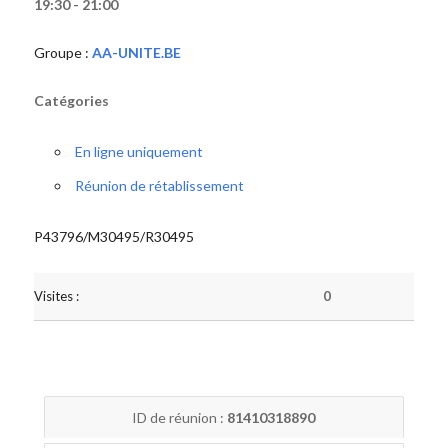
19:30 - 21:00
Groupe :
AA-UNITE.BE
Catégories
En ligne uniquement
Réunion de rétablissement
P43796/M30495/R30495
Visites :
0
ID de réunion :
81410318890