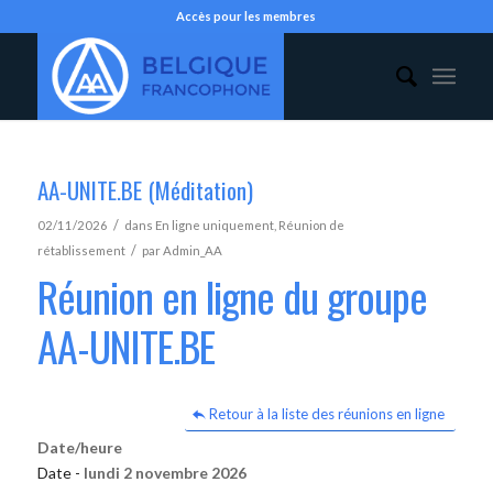
Accès pour les membres
AA-UNITE.BE (Méditation)
/
02/11/2026
dans
En ligne uniquement
,
Réunion de
/
rétablissement
par
Admin_AA
Réunion en ligne du groupe
AA-UNITE.BE
Retour à la liste des réunions en ligne
Date/heure
Date -
lundi 2 novembre 2026