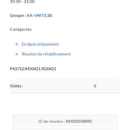
19:30 - 21:00
Groupe :
AA-UNITE.BE
Catégories
En ligne uniquement
Réunion de rétablissement
P43722/M30421/R30421
Visites :
0
ID de réunion :
81410318890