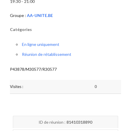
19:30 - 21:00
Groupe :
AA-UNITE.BE
Catégories
En ligne uniquement
Réunion de rétablissement
P43878/M30577/R30577
Visites :
0
ID de réunion :
81410318890