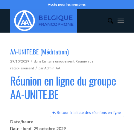
Accès pour les membres
AA-UNITE.BE (Méditation)
/
29/10/2029
dans
En ligne uniquement
,
Réunion de
/
rétablissement
par
Admin_AA
Réunion en ligne du groupe
AA-UNITE.BE
Retour à la liste des réunions en ligne
Date/heure
Date -
lundi 29 octobre 2029