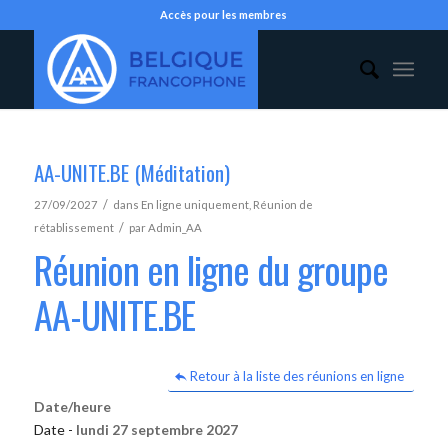
Accès pour les membres
AA-UNITE.BE (Méditation)
/
27/09/2027
dans
En ligne uniquement
,
Réunion de
/
rétablissement
par
Admin_AA
Réunion en ligne du groupe
AA-UNITE.BE
Retour à la liste des réunions en ligne
Date/heure
Date -
lundi 27 septembre 2027