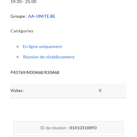
19:30 - 21:00
Groupe :
AA-UNITE.BE
Catégories
En ligne uniquement
Réunion de rétablissement
P43769/M30468/R30468
Visites :
0
ID de réunion :
81410318890