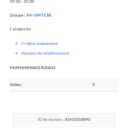
19:30 - 21:00
Groupe :
AA-UNITE.BE
Catégories
En ligne uniquement
Réunion de rétablissement
P43934/M30633/R30633
Visites :
0
ID de réunion :
81410318890