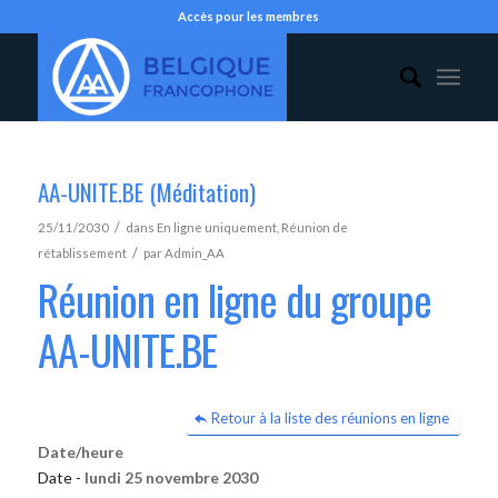
Accès pour les membres
AA-UNITE.BE (Méditation)
/
25/11/2030
dans
En ligne uniquement
,
Réunion de
/
rétablissement
par
Admin_AA
Réunion en ligne du groupe
AA-UNITE.BE
Retour à la liste des réunions en ligne
Date/heure
Date -
lundi 25 novembre 2030