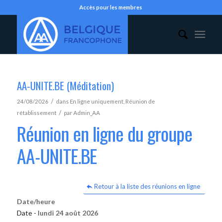
Accès pour les membres
AA-UNITE.BE (Méditation)
/
24/08/2026
dans
En ligne uniquement
,
Réunion de
/
rétablissement
par
Admin_AA
Réunion en ligne du groupe
AA-UNITE.BE
Retour à la liste des réunions en ligne
Date/heure
Date -
lundi 24 août 2026