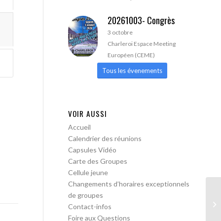
20261003- Congrès
3 octobre
Charleroi Espace Meeting
Européen (CEME)
Tous les évenements
VOIR AUSSI
Accueil
Calendrier des réunions
Capsules Vidéo
Carte des Groupes
Cellule jeune
Changements d’horaires exceptionnels
de groupes
AA
Contact-infos
Foire aux Questions