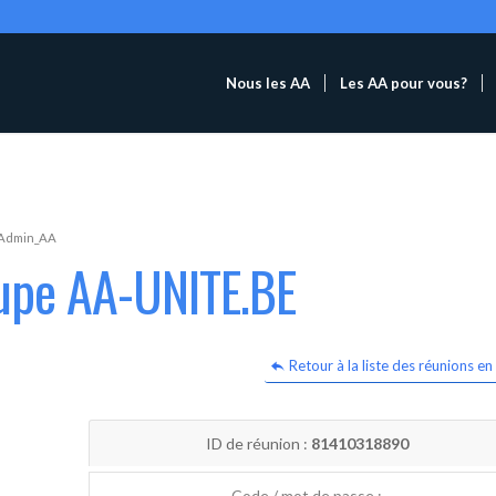
Nous les AA
Les AA pour vous?
Admin_AA
oupe AA-UNITE.BE
Retour à la liste des réunions en 
ID de réunion :
81410318890
Code / mot de passe :