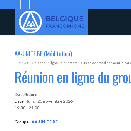
AA-UNITE.BE (Méditation)
/
/
23/11/2026
dans
En ligne uniquement
,
Réunion de rétablissement
par
Réunion en ligne du gr
Date/heure
Date -
lundi 23 novembre 2026
19:30 - 21:00
Groupe :
AA-UNITE.BE