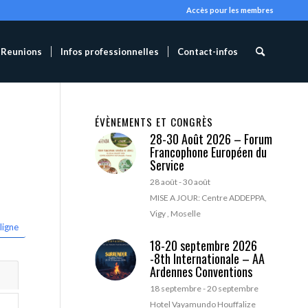
Accès pour les membres
Reunions
Infos professionnelles
Contact-infos
ÉVÈNEMENTS ET CONGRÈS
28-30 Août 2026 – Forum
Francophone Européen du
Service
28 août
-
30 août
MISE A JOUR: Centre ADDEPPA,
Vigy , Moselle
ligne
18-20 septembre 2026
-8th Internationale – AA
Ardennes Conventions
18 septembre
-
20 septembre
Hotel Vayamundo Houffalize