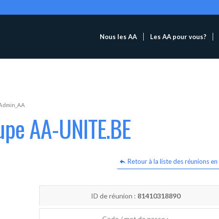
Nous les AA
Les AA pour vous?
Admin_AA
oupe AA-UNITE.BE
Retour à la liste des réunions en 
ID de réunion :
81410318890
Code / mot de passe :