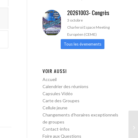
20261003- Congrès
3 octobre
Charleroi Espace Meeting
Européen (CEME)
Tous les évenements
VOIR AUSSI
Accueil
Calendrier des réunions
Capsules Vidéo
Carte des Groupes
Cellule jeune
Changements d’horaires exceptionnels
de groupes
AA
Contact-infos
Foire aux Questions