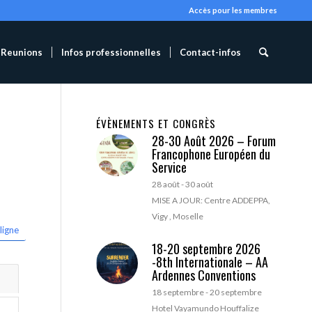
Accès pour les membres
Reunions
Infos professionnelles
Contact-infos
ÉVÈNEMENTS ET CONGRÈS
28-30 Août 2026 – Forum
Francophone Européen du
Service
28 août
-
30 août
MISE A JOUR: Centre ADDEPPA,
Vigy , Moselle
ligne
18-20 septembre 2026
-8th Internationale – AA
Ardennes Conventions
18 septembre
-
20 septembre
Hotel Vayamundo Houffalize