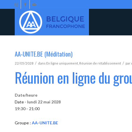
AA-UNITE.BE (Méditation)
/
/
22/05/2028
dans
En ligne uniquement
,
Réunion de rétablissement
par
Réunion en ligne du gr
Date/heure
Date -
lundi 22 mai 2028
19:30 - 21:00
Groupe :
AA-UNITE.BE