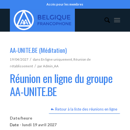
Accès pour les membres
AA-UNITE.BE (Méditation)
/
19/04/2027
dans
En ligne uniquement
,
Réunion de
/
rétablissement
par
Admin_AA
Réunion en ligne du groupe
AA-UNITE.BE
Retour à la liste des réunions en ligne
Date/heure
Date -
lundi 19 avril 2027