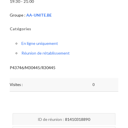
19:30 - 21:00
Groupe :
AA-UNITE.BE
Catégories
En ligne uniquement
Réunion de rétablissement
P43746/M30445/R30445
Visites :
0
ID de réunion :
81410318890