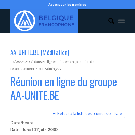
Accès pour les membres
AA-UNITE.BE (Méditation)
/
17/06/2030
dans
En ligne uniquement
,
Réunion de
/
rétablissement
par
Admin_AA
Réunion en ligne du groupe
AA-UNITE.BE
Retour à la liste des réunions en ligne
Date/heure
Date -
lundi 17 juin 2030