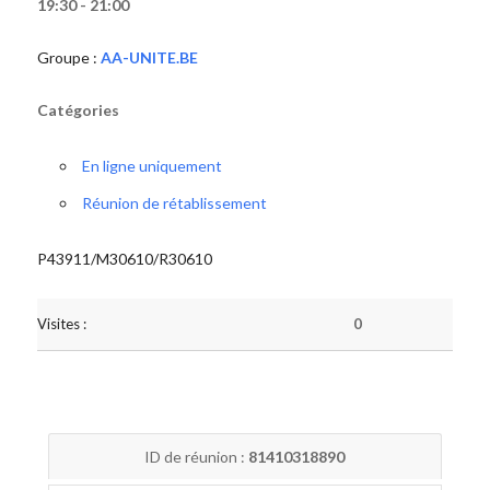
19:30 - 21:00
Groupe :
AA-UNITE.BE
Catégories
En ligne uniquement
Réunion de rétablissement
P43911/M30610/R30610
Visites :
0
ID de réunion :
81410318890