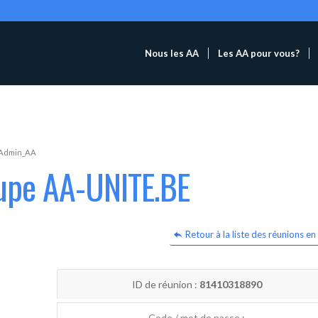
Nous les AA
Les AA pour vous?
Admin_AA
oupe AA-UNITE.BE
Retour à la liste des réunions en 
ID de réunion :
81410318890
Code / mot de passe :