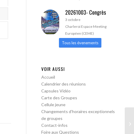
20261003- Congrès
3 octobre
Charleroi Espace Meeting
Européen (CEME)
Tous les évenements
VOIR AUSSI
Accueil
Calendrier des réunions
Capsules Vidéo
Carte des Groupes
Cellule jeune
Changements d’horaires exceptionnels
de groupes
AA
Contact-infos
Foire aux Questions