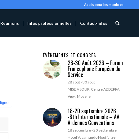
Accès pour les membres
Reunions
Infos professionnelles
Contact-infos
ÉVÈNEMENTS ET CONGRÈS
28-30 Août 2026 – Forum
Francophone Européen du
Service
28 août
-
30 août
MISE A JOUR: Centre ADDEPPA,
Vigy , Moselle
ligne
18-20 septembre 2026
-8th Internationale – AA
Ardennes Conventions
18 septembre
-
20 septembre
Hotel Vayamundo Houffalize