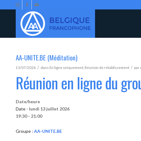
AA-UNITE.BE (Méditation)
/
/
13/07/2026
dans
En ligne uniquement
,
Réunion de rétablissement
par
Réunion en ligne du gr
Date/heure
Date -
lundi 13 juillet 2026
19:30 - 21:00
Groupe :
AA-UNITE.BE