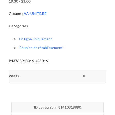
19:30 - 21:00
Groupe :
AA-UNITE.BE
Catégories
En ligne uniquement
Réunion de rétablissement
P43762/M30461/R30461
Visites :
0
ID de réunion :
81410318890