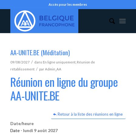
Accès pour les membres
AA-UNITE.BE (Méditation)
/
09/08/2027
dans
En ligne uniquement
,
Réunion de
/
rétablissement
par
Admin_AA
Réunion en ligne du groupe
AA-UNITE.BE
Retour à la liste des réunions en ligne
Date/heure
Date -
lundi 9 août 2027