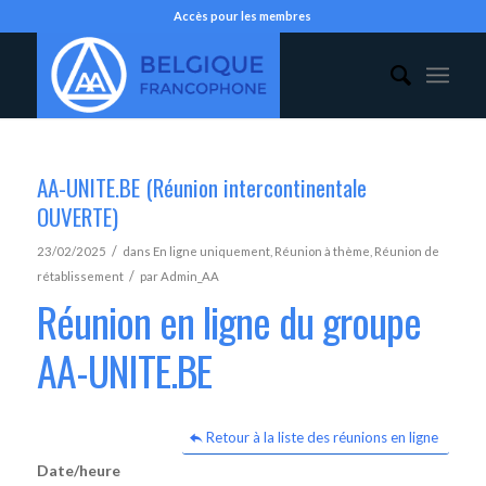
Accès pour les membres
AA-UNITE.BE (Réunion intercontinentale
OUVERTE)
/
23/02/2025
dans
En ligne uniquement
,
Réunion à thème
,
Réunion de
/
rétablissement
par
Admin_AA
Réunion en ligne du groupe
AA-UNITE.BE
Retour à la liste des réunions en ligne
Date/heure