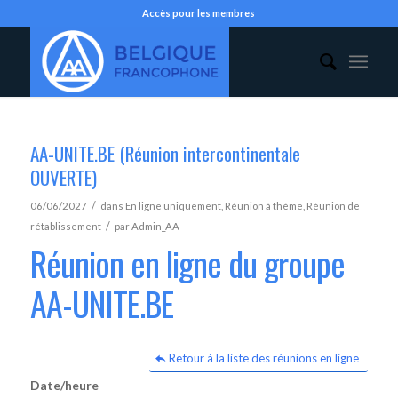
Accès pour les membres
AA-UNITE.BE (Réunion intercontinentale
OUVERTE)
/
06/06/2027
dans
En ligne uniquement
,
Réunion à thème
,
Réunion de
/
rétablissement
par
Admin_AA
Réunion en ligne du groupe
AA-UNITE.BE
Retour à la liste des réunions en ligne
Date/heure