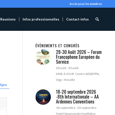
Accès pour les membres
Reunions
Infos professionnelles
Contact-infos
ÉVÈNEMENTS ET CONGRÈS
28-30 Août 2026 – Forum
Francophone Européen du
Service
28 août
-
30 août
MISE A JOUR: Centre ADDEPPA,
Vigy , Moselle
ligne
18-20 septembre 2026
-8th Internationale – AA
Ardennes Conventions
18 septembre
-
20 septembre
Hotel Vayamundo Houffalize