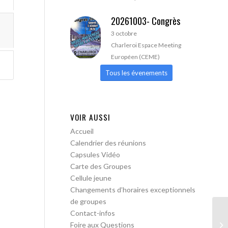
20261003- Congrès
3 octobre
Charleroi Espace Meeting
Européen (CEME)
Tous les évenements
VOIR AUSSI
Accueil
Calendrier des réunions
Capsules Vidéo
Carte des Groupes
Cellule jeune
Changements d’horaires exceptionnels
de groupes
Contact-infos
AA
Foire aux Questions