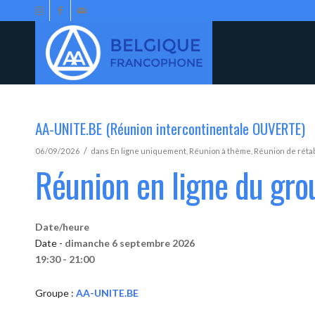
AA-UNITE.BE (Réunion intercontinentale OUVERTE)
/
06/09/2026
dans
En ligne uniquement
,
Réunion à thème
,
Réunion de réta
Réunion en ligne du gr
Date/heure
Date -
dimanche 6 septembre 2026
19:30 - 21:00
Groupe :
AA-UNITE.BE