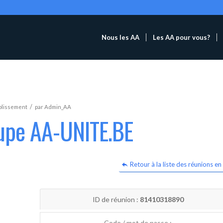
Nous les AA
Les AA pour vous?
/
blissement
par
Admin_AA
oupe AA-UNITE.BE
Retour à la liste des réunions en 
ID de réunion :
81410318890
Code / mot de passe :