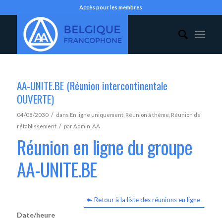
Accès pour les membres
AA-UNITE.BE (Réunion intercontinentale
OUVERTE)
/
04/08/2030
dans
En ligne uniquement
,
Réunion à thème
,
Réunion de
/
rétablissement
par
Admin_AA
Réunion en ligne du groupe
AA-UNITE.BE
Retour à la liste des réunions en ligne
Date/heure